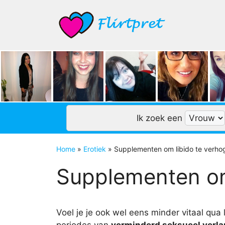
Ga
naar
de
inhoud
Ik zoek een
Home
»
Erotiek
»
Supplementen om libido te verho
Supplementen om
Voel je je ook wel eens minder vitaal qua