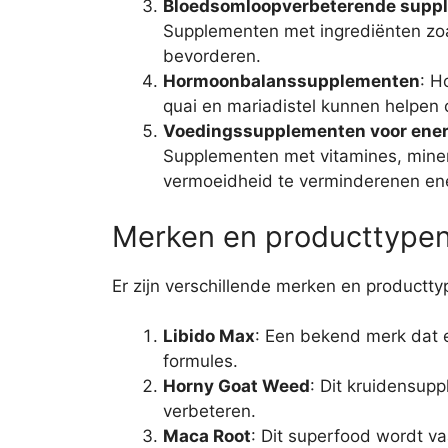
Bloedsomloopverbeterende supp
Supplementen met ingrediënten zoa
bevorderen.
Hormoonbalanssupplementen
: H
quai en mariadistel kunnen helpen
Voedingssupplementen voor energi
Supplementen met vitamines, mine
vermoeidheid te verminderenen ene
Merken en producttype
Er zijn verschillende merken en productty
Libido Max
: Een bekend merk dat 
formules.
Horny Goat Weed
: Dit kruidensup
verbeteren.
Maca Root
: Dit superfood wordt va