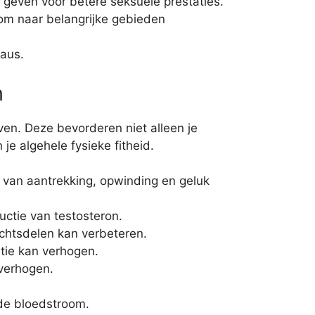
e geven voor betere seksuele prestaties.
oom naar belangrijke gebieden
eaus.
n
ven. Deze bevorderen niet alleen je
je algehele fysieke fitheid.
s van aantrekking, opwinding en geluk
uctie van testosteron.
achtsdelen kan verbeteren.
ntie kan verhogen.
 verhogen.
 de bloedstroom.