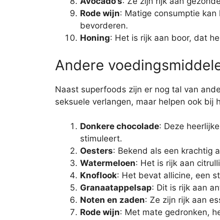
Avocado’s
: Ze zijn rijk aan gezon
Rode wijn
: Matige consumptie kan 
bevorderen.
Honing
: Het is rijk aan boor, dat 
Andere voedingsmiddele
Naast superfoods zijn er nog tal van and
seksuele verlangen, maar helpen ook bij h
Donkere chocolade
: Deze heerlijk
stimuleert.
Oesters
: Bekend als een krachtig a
Watermeloen
: Het is rijk aan cit
Knoflook
: Het bevat allicine, een
Granaatappelsap
: Dit is rijk aan
Noten en zaden
: Ze zijn rijk aan
Rode wijn
: Met mate gedronken, he