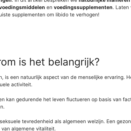
angen
. In dit artikel bespreken we
natuurlijke manieren
voedingsmiddelen
en
voedingssupplementen
. Laten
juiste supplementen om libido te verhogen!
rom is het belangrijk?
, is een natuurlijk aspect van de menselijke ervaring. H
ele activiteit.
en kan gedurende het leven fluctueren op basis van fact
n.
l seksuele tevredenheid als algemeen welzijn. Een gezond
van algemene vitaliteit.