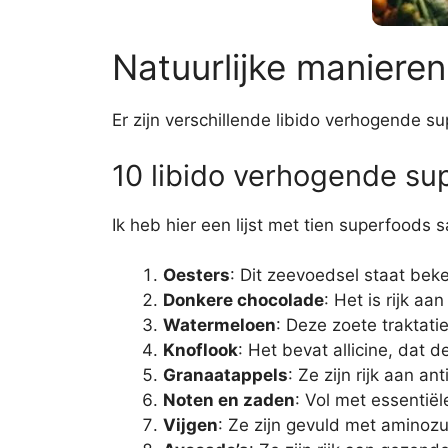
Natuurlijke manieren
Er zijn verschillende libido verhogende s
10 libido verhogende su
Ik heb hier een lijst met tien superfood
Oesters
: Dit zeevoedsel staat bek
Donkere chocolade
: Het is rijk a
Watermeloen
: Deze zoete traktati
Knoflook
: Het bevat allicine, dat 
Granaatappels
: Ze zijn rijk aan a
Noten en zaden
: Vol met essentië
Vijgen
: Ze zijn gevuld met aminoz