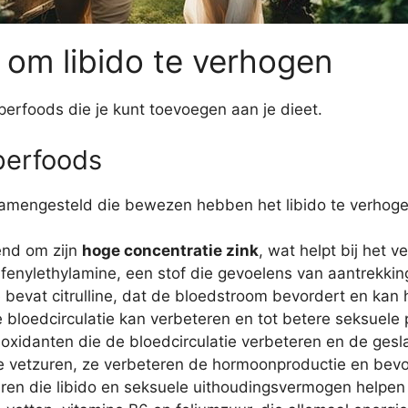
 om libido te verhogen
uperfoods die je kunt toevoegen aan je dieet.
perfoods
s samengesteld die bewezen hebben het libido te verhoge
end om zijn
hoge concentratie zink
, wat helpt bij het 
an fenylethylamine, een stof die gevoelens van aantrekki
e bevat citrulline, dat de bloedstroom bevordert en kan h
de bloedcirculatie kan verbeteren en tot betere seksuele 
ntioxidanten die de bloedcirculatie verbeteren en de ges
le vetzuren, ze verbeteren de hormoonproductie en bev
uren die libido en seksuele uithoudingsvermogen helpen