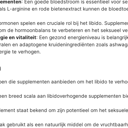
lementen
: Een goede bloedstroom is essentieel voor se
ls L-arginine en rode bietenextract kunnen de bloedto
ormonen spelen een cruciale rol bij het libido. Supplem
 om de hormoonbalans te verbeteren en het seksueel ver
e en vitaliteit
: Een gezond energieniveau is belangri
ralen en adaptogene kruideningrediënten zoals ashwa
rgie te verhogen.
n
pen die supplementen aanbieden om het libido te verhoge
een breed scala aan libidoverhogende supplementen bi
plement staat bekend om zijn potentieel om het seksuele
ak gebruikt als een natuurlijk middel om de vruchtbaarh