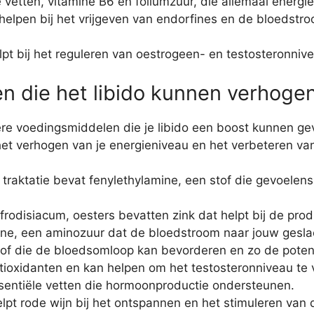
de vetten, vitamine B6 en foliumzuur, die allemaal energi
helpen bij het vrijgeven van endorfines en de bloedstr
helpt bij het reguleren van oestrogeen- en testosteronniv
n die het libido kunnen verhoge
ere voedingsmiddelen die je libido een boost kunnen ge
et verhogen van je energieniveau en het verbeteren van 
e traktatie bevat fenylethylamine, een stof die gevoelen
frodisiacum, oesters bevatten zink dat helpt bij de prod
rulline, een aminozuur dat de bloedstroom naar jouw gesl
 stof die de bloedsomloop kan bevorderen en zo de pote
 antioxidanten en kan helpen om het testosteronniveau te
 essentiële vetten die hormoonproductie ondersteunen.
lpt rode wijn bij het ontspannen en het stimuleren van