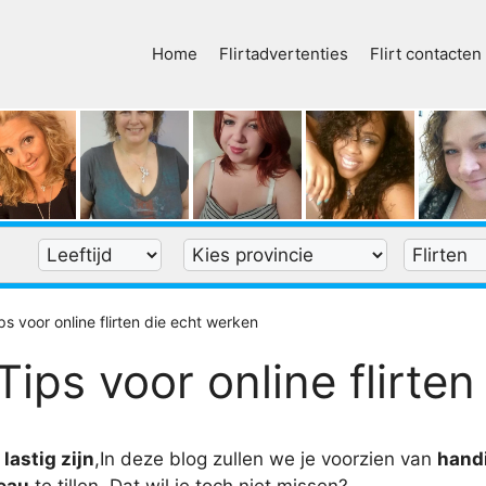
Home
Flirtadvertenties
Flirt contacten
ps voor online flirten die echt werken
Tips voor online flirte
t
lastig zijn
,In deze blog zullen we je voorzien van
hand