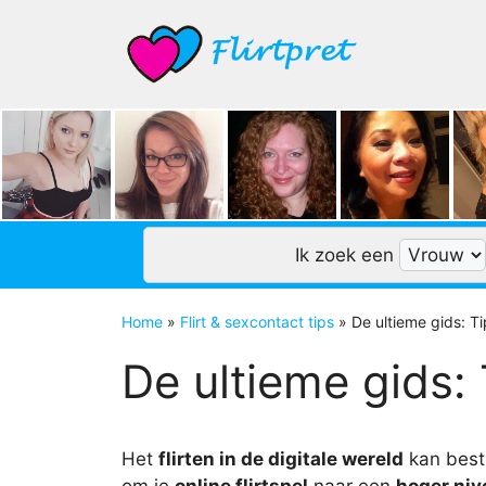
Ga
naar
de
inhoud
Ik zoek een
Home
»
Flirt & sexcontact tips
»
De ultieme gids: Ti
De ultieme gids: 
Het
flirten in de digitale wereld
kan bes