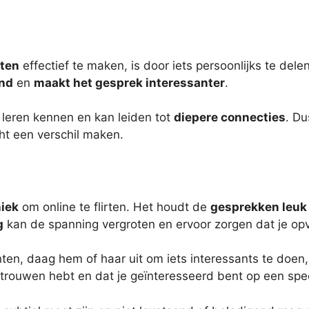
rten
effectief te maken, is door iets persoonlijks te del
and
en
maakt het gesprek interessanter
.
 leren kennen en kan leiden tot
diepere connecties
. Du
cht een verschil maken.
niek
om online te flirten. Het houdt de
gesprekken leuk
g
kan de spanning vergroten en ervoor zorgen dat je opva
ten, daag hem of haar uit om iets interessants te doen,
lfvertrouwen hebt en dat je geïnteresseerd bent op een s