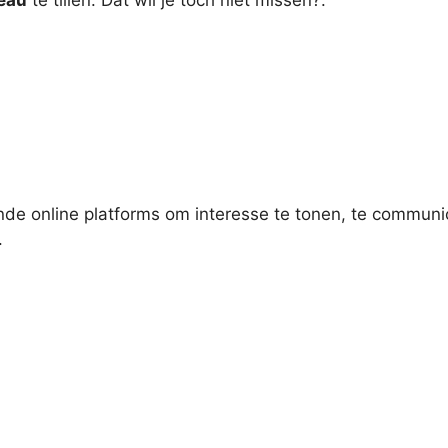
eau
te tillen. Dat wil je toch niet missen?.
llende online platforms om interesse te tonen, te commun
.